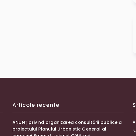
Articole recente
S
A
ANUNȚ privind organizarea consultării publice a
proiectului Planului Urbanistic General al
S
comunei Bahmut, raionul Călărași