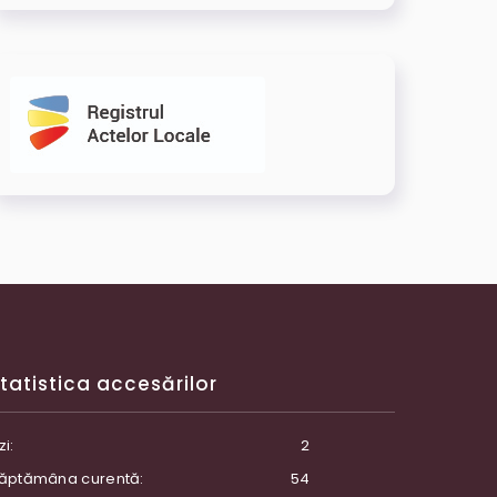
tatistica accesărilor
zi:
2
ăptămâna curentă:
54