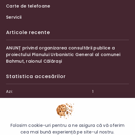
Carte de telefoane
Servicii
Articole recente
ANUNȚ privind organizarea consultării publice a
proiectului Planului Urbanistic General al comunei
Bahmut, raionul Călărași
Statistica accesărilor
Azi:
1
Săptămâna curentă:
41
Luna curentă:
48
Anul curent:
1125
Folosim cookie-uri pentru a ne asigura că vă oferim
cea mai bună experiență pe site-ul nostru.