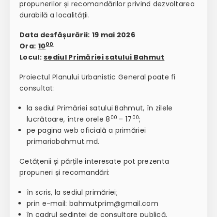
propunerilor și recomandărilor privind dezvoltarea
durabilă a localității.
Data desfășurării:
19 mai 2026
00
Ora:
10
Locul:
sediul Primăriei satului Bahmut
Proiectul Planului Urbanistic General poate fi
consultat:
la sediul Primăriei satului Bahmut, în zilele
00
00
lucrătoare, între orele 8
– 17
;
pe pagina web oficială a primăriei
primariabahmut.md.
Cetățenii și părțile interesate pot prezenta
propuneri și recomandări:
în scris, la sediul primăriei;
prin e-mail: bahmutprim@gmail.com
în cadrul ședinței de consultare publică.