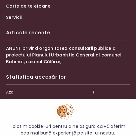
Carte de telefoane
Servicii
Articole recente
ANUNȚ privind organizarea consultării publice a
proiectului Planului Urbanistic General al comunei
Bahmut, raionul Călărași
Statistica accesărilor
Azi:
1
Săptămâna curentă:
45
Luna curentă:
52
Anul curent:
1129
Folosim cookie-uri pentru a ne asigura că vă oferim
cea mai bună experiență pe site-ul nostru.