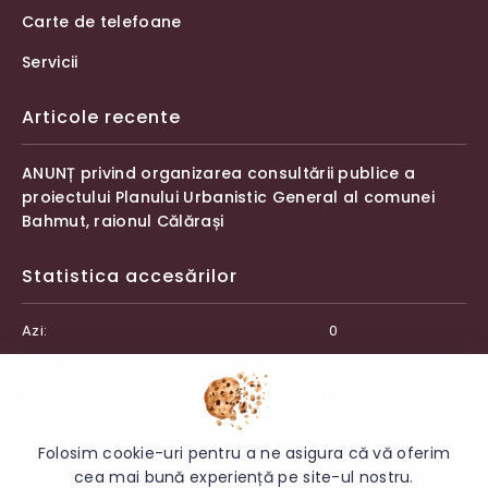
Carte de telefoane
Servicii
Articole recente
ANUNȚ privind organizarea consultării publice a
proiectului Planului Urbanistic General al comunei
Bahmut, raionul Călărași
Statistica accesărilor
Azi:
0
Săptămâna curentă:
40
Luna curentă:
47
Anul curent:
1124
Folosim cookie-uri pentru a ne asigura că vă oferim
cea mai bună experiență pe site-ul nostru.