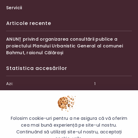
Servicii
Articole recente
ANUNȚ privind organizarea consultării publice a
proiectului Planului Urbanistic General al comunei
Bahmut, raionul Călărași
Statistica accesărilor
Azi:
1
Săptămâna curentă:
1
Luna curentă:
66
Anul curent:
1143
Folosim cookie-uri pentru a ne asigura că vă oferim
cea mai bună experiență pe site-ul nostru.
Continuând să utilizați site-ul nostru, acceptați