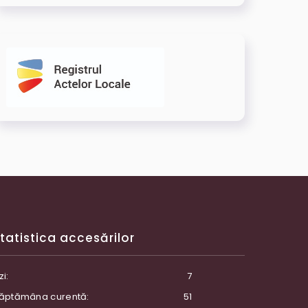
tatistica accesărilor
zi:
7
ăptămâna curentă:
51