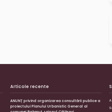
Articole recente
S
A
ANUNȚ privind organizarea consultării publice a
proiectului Planului Urbanistic General al
S
comunei Bahmut, raionul Călărași